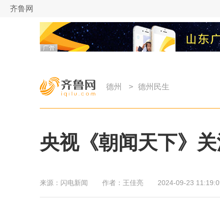
齐鲁网
德州
>
德州民生
央视《朝闻天下》关
来源：
闪电新闻
作者：
王佳亮
2024-09-23 11:19:0