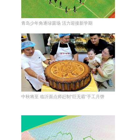
青岛少年角逐绿茵场 活力迎接新学期
中秋将至 临沂面点师赶制“巨无霸”手工月饼