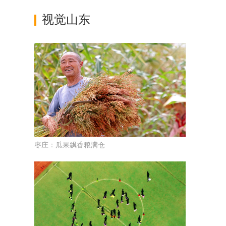
视觉山东
枣庄：瓜果飘香粮满仓