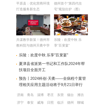
平原县：优化营商环境
德州首个“第四代住
打造服务新生态
宅”规划出炉（图）
共谋教学新策！德州市
乐陵：欢度中秋 乐
教科院与德州天衢中学
享“百叟宴”
举办联合教学活动
乐陵：欢度中秋 乐享“百叟宴”
夏津县省派第一书记和工作队2024年帮
扶项目全面开工
预告丨2024科创·天衢——全病程个案管
理相关应用主题活动将于9月21日举行
济南
青岛
淄博
枣庄
东营
烟台
潍坊
济宁
泰安
威海
日照
临沂
德州
聊城