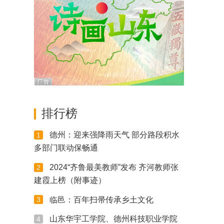
排行榜
德州：迎来强降雨天气 部分路段积水
1
多部门联动保畅通
2024“齐鲁最美教师”发布 齐河教师张
2
建霞上榜（附事迹）
临邑：百年扫帚传承乡土文化
3
山东华宇工学院、德州科技职业学院
4