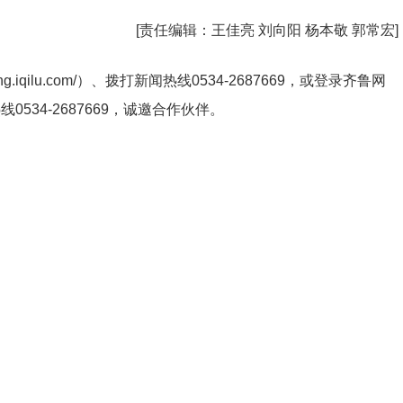
[责任编辑：
王佳亮 刘向阳 杨本敬 郭常宏
]
ng.iqilu.com/
）、拨打新闻热线0534-2687669，或登录齐鲁网
热线
0534-2687669
，诚邀合作伙伴。