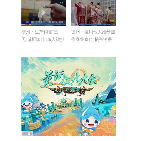
德州：生产销售“三
德州：擅用他人婚纱照
无”减肥咖啡 36人被抓
作商业宣传 损害消费
获
者信息安全