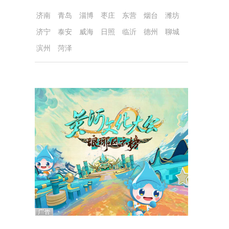
济南
青岛
淄博
枣庄
东营
烟台
潍坊
济宁
泰安
威海
日照
临沂
德州
聊城
滨州
菏泽