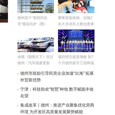
德州首个“第四代住
乘客突发疾病，乐陵2
宅”规划出炉（图）
名大夫动车上救治患者
获赞誉
央视《朝闻天下》关注
项目招引提质增效 前7
德州：汽车报废更新
个月德州新开工招商项
拆解企业免费上门服务
目228个
德州市鼓励引导民营企业加速“出海” 拓展
外贸新优势
宁津：科技助农“智慧”种地 数字赋能丰收
在望
集成改革丨德州：推进产业聚集优化营商
环境 为开发区高质量发展聚势赋能