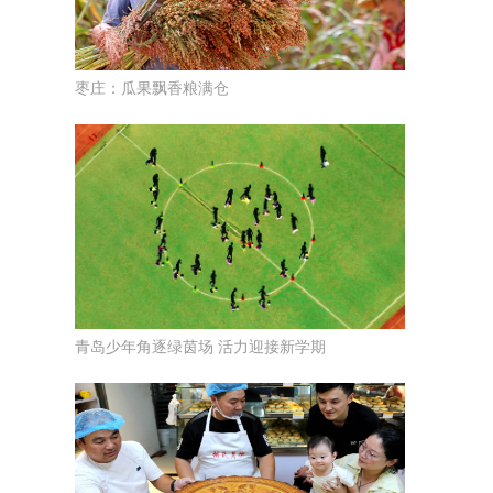
枣庄：瓜果飘香粮满仓
青岛少年角逐绿茵场 活力迎接新学期