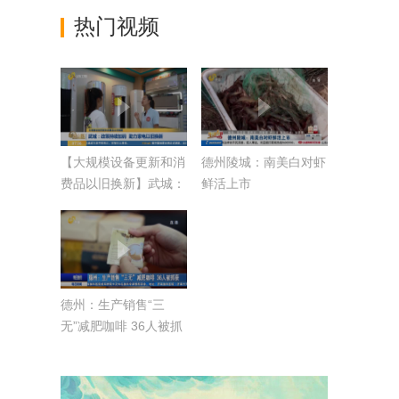
热门视频
【大规模设备更新和消
德州陵城：南美白对虾
费品以旧换新】武城：
鲜活上市
政策持续加码 助力家
电以旧换新
德州：生产销售“三
无”减肥咖啡 36人被抓
获