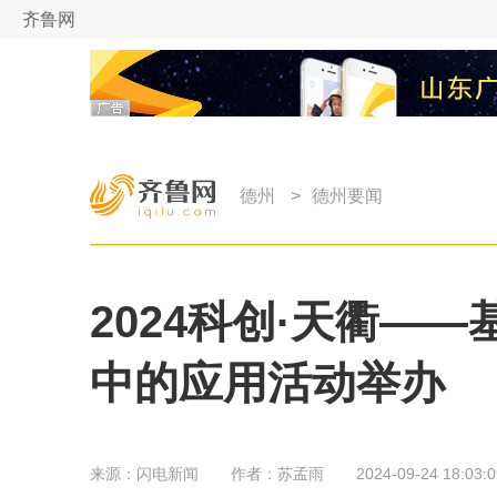
齐鲁网
德州
>
德州要闻
2024科创·天衢—
中的应用活动举办
来源：
闪电新闻
作者：
苏孟雨
2024-09-24 18:03:0