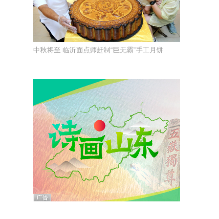
中秋将至 临沂面点师赶制“巨无霸”手工月饼