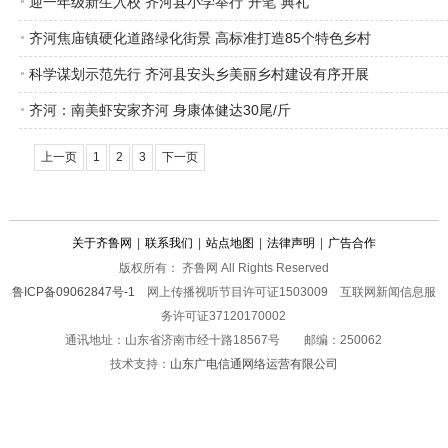
迎一年级新生入校 齐河县小学举行“开笔”典礼
齐河焦庙镇硬化道路绿化街景 高标准打造85个特色乡村
科学谋划示范先行 齐河县安头乡美丽乡村建设有序开展
齐河：南美虾安家齐河 身康体健达30尾/斤
上一页
1
2
3
下一页
关于齐鲁网
|
联系我们
|
站点地图
|
法律声明
|
广告合作
版权所有： 齐鲁网 All Rights Reserved
鲁ICP备09062847号-1
网上传播视听节目许可证1503009 互联网新闻信息服
务许可证37120170002
通讯地址：山东省济南市经十路18567号 邮编：250062
技术支持：
山东广电信通网络运营有限公司