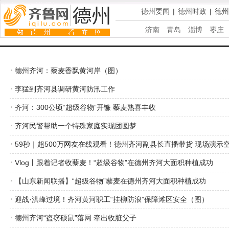
德州要闻
|
德州时政
|
德州
济南
青岛
淄博
枣庄
德州齐河：藜麦香飘黄河岸（图）
李猛到齐河县调研黄河防汛工作
齐河：300公顷“超级谷物”开镰 藜麦熟喜丰收
齐河民警帮助一个特殊家庭实现团圆梦
59秒｜超500万网友在线观看！德州齐河副县长直播带货 现场演示
Vlog丨跟着记者收藜麦！“超级谷物”在德州齐河大面积种植成功
【山东新闻联播】“超级谷物”藜麦在德州齐河大面积种植成功
迎战·洪峰过境！齐河黄河职工“挂柳防浪”保障滩区安全（图）
德州齐河“盗窃硕鼠”落网 牵出收脏父子