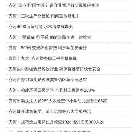
齐河“四点半”国学课 让留守儿童理解父母懂得孝道
齐河：三秋生产交警忙 田间宣传赠毛巾
齐河4000亩黄河湾 水木清华有真美
齐河：“躲猫猫”行不通 偏僻道路车辆一律检查
齐河：500件荧光衣免费赠 呵护学生安全行
喜迎十九大 |齐河举办职工书画摄影展
齐河集中整顿食品餐饮行业 确保百姓节日饮食安全
齐河台办组织党员观瞻冀鲁边区革命纪念馆
齐河：构建环保四级监管 全县村庄覆盖率100%
齐河出动执法人员289人次检查中小学幼儿园食堂68家
齐河展开建筑扬尘、渣土运输等八大专项整治
齐河：规范渔业用药仨月检查10次 培训渔民300人次