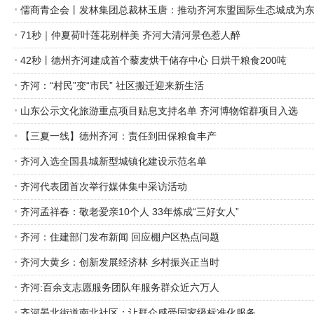
儒商青企会丨发林集团总裁林玉唐：推动齐河东盟国际生态城成为
71秒｜仲夏荷叶莲花别样美 齐河大清河景色惹人醉
42秒丨德州齐河建成首个藜麦烘干储存中心 日烘干粮食200吨
齐河：“村民”变“市民” 社区搬迁迎来新生活
山东公示文化旅游重点项目贴息支持名单 齐河博物馆群项目入选
【三夏一线】德州齐河：责任到田保粮食丰产
齐河入选全国县城新型城镇化建设示范名单
齐河代表团首次举行媒体集中采访活动
齐河孟祥春：敬老爱亲10个人 33年炼成“三好女人”
齐河：住建部门发布新闻 回应棚户区热点问题
齐河大黄乡：创新发展经济林 乡村振兴正当时
齐河:百余支志愿服务团队年服务群众近六万人
齐河晏北街道南北社区：让群众感受国家级标准化服务